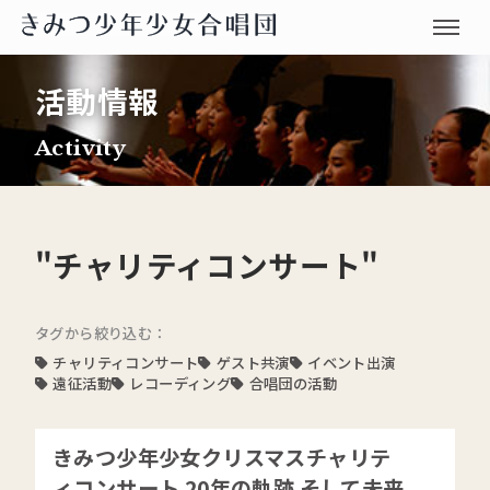
活動情報
Activity
"チャリティコンサート"
タグから絞り込む：
チャリティコンサート
ゲスト共演
イベント出演
遠征活動
レコーディング
合唱団の活動
きみつ少年少女クリスマスチャリテ
ィコンサート 20年の軌跡 そして未来