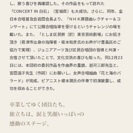
し、歌う喜びを再確認した。その作品をもって訪れた
「CONCERT IN 白石」（宮城県）も大成功。さらに、同年、全
日本合唱普及会岩田会長より、「ＮＨＫ課題曲レクチャー＆コ
ンサート」にて公開合唱指導を受けるというチャレンジの場を
戴いた。また、「としま区民祭（於）東京芸術劇場」にお招き
頂き（君津市出身の指揮者・坂本和彦氏のお声がけ豊島区のご
協力で実現）、ジュニアアーツ及び区民合唱団の皆様と共演・
合宿させて頂いたことで、文化交流の喜びも知った。同12月23
日には、本団初の委託作品を作曲界の重鎮、岩河三郎先生と、
宮田滋子先生（作詞）にお願いし、女声合唱組曲「花と海のバ
ラード」が完成。ピアニスト榎本潤氏の伴奏で初演披露し、成
功を収めることができた。