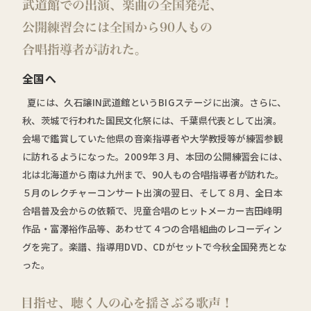
全国へ
夏には、久石譲IN武道館というBIGステージに出演。さらに、
秋、茨城で行われた国民文化祭には、千葉県代表として出演。
会場で鑑賞していた他県の音楽指導者や大学教授等が練習参観
に訪れるようになった。2009年３月、本団の公開練習会には、
北は北海道から南は九州まで、90人もの合唱指導者が訪れた。
５月のレクチャーコンサート出演の翌日、そして８月、全日本
合唱普及会からの依頼で、児童合唱のヒットメーカー吉田峰明
作品・富澤裕作品等、あわせて４つの合唱組曲のレコーディン
グを完了。楽譜、指導用DVD、CDがセットで今秋全国発売とな
った。