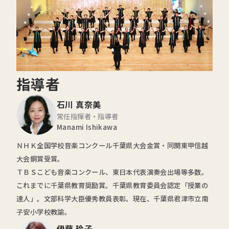
指導者
石川 真奈美
常任指揮者・指導者
Manami Ishikawa
ＮＨＫ全国学校音楽コンクール千葉県大会金賞・同関東甲信越
大会銅賞受賞。
ＴＢＳこども音楽コンクール、東日本代表演奏会出場等多数。
これまでに千葉県教育奨励賞。千葉県教育委員会認定「授業の
達人」。文部科学大臣優秀教員表彰。現在、千葉県君津市立南
子安小学校教諭。
伊藤 玲子