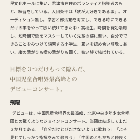
民文化ホールに集い、君津市在住のボランティア指導者のも
と、練習をしている。入団条件は「歌が大好きである事」。オ
ーディション無し。学習と部活動を両立し、できる時にできる
だけの事をやって歌い続けてきた中・高校生。時間を有効活用
し、短時間で歌をマスターしていく先輩の姿に習い、自分でで
きることをみつけて練習する小学生。互いを認め合い尊敬しあ
い、縦の繋がりも横の繋がりも固く、強い絆で結ばれている。
飛躍
デビューは、中国児童合唱界の最高峰、北京中央少年少女合唱
団との驚くようなジョイントコンサート。当団は結成してまだ
３か月である。「自分だけとびださないように歌おう」「よそ
見せずしっかり指揮をみて歌おう」「中国のともだちと仲良く