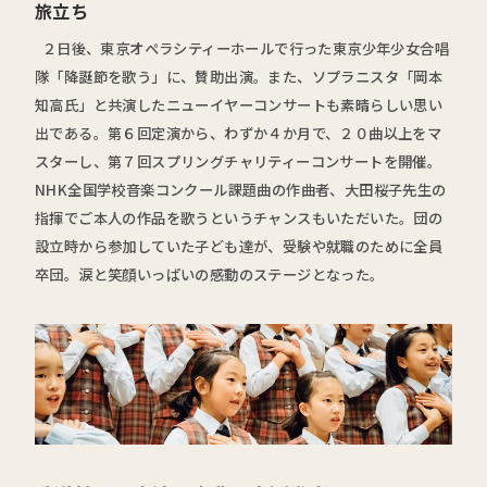
旅立ち
２日後、東京オペラシティーホールで行った東京少年少女合唱
隊「降誕節を歌う」に、賛助出演。また、ソプラニスタ「岡本
知高氏」と共演したニューイヤーコンサートも素晴らしい思い
出である。第６回定演から、わずか４か月で、２０曲以上をマ
スターし、第７回スプリングチャリティーコンサートを開催。
NHK全国学校音楽コンクール課題曲の作曲者、大田桜子先生の
指揮でご本人の作品を歌うというチャンスもいただいた。団の
設立時から参加していた子ども達が、受験や就職のために全員
卒団。涙と笑顔いっぱいの感動のステージとなった。