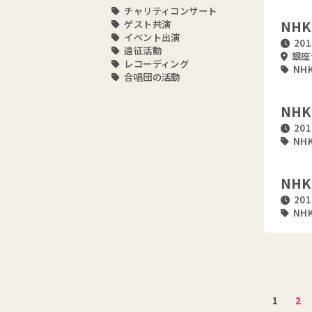
チャリティコンサート
NH
ゲスト共演
イベント出演
201
遠征活動
銀座
レコーディング
NH
合唱団の活動
NH
201
NH
NH
201
NH
1
2