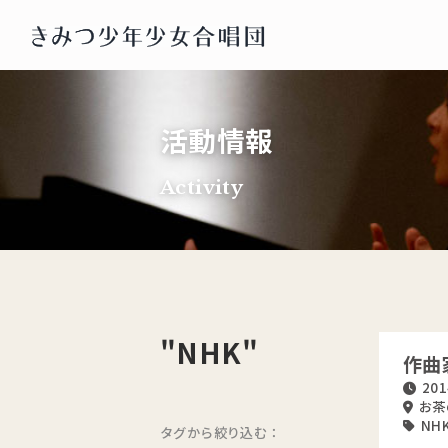
活動情報
Activity
"NHK"
作曲
201
お茶
NH
タグから絞り込む：