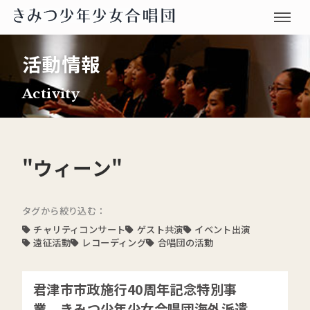
活動情報
Activity
"ウィーン"
タグから絞り込む：
チャリティコンサート
ゲスト共演
イベント出演
遠征活動
レコーディング
合唱団の活動
君津市市政施行40周年記念特別事
業 きみつ少年少女合唱団海外派遣