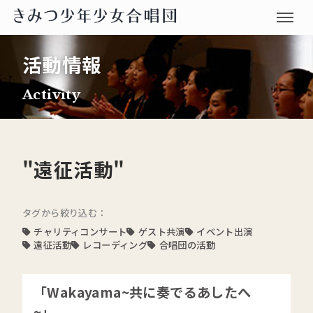
活動情報
Activity
"遠征活動"
タグから絞り込む：
チャリティコンサート
ゲスト共演
イベント出演
遠征活動
レコーディング
合唱団の活動
「Wakayama~共に奏でるあしたへ
~」