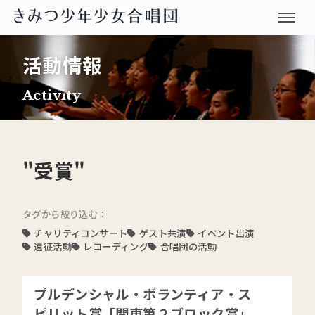
活動情報
Activity
"受賞"
タグから絞り込む：
チャリティコンサート
ゲスト共演
イベント出演
遠征活動
レコーディング
合唱団の活動
プルデンシャル・ボランティア・ス
ピリット賞「関東第２ブロック賞」