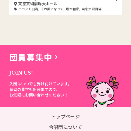
東京芸術劇場大ホール
イベント出演
,
千の風になって
,
坂本和彦
,
東京芸術劇場
団員募集中
JOIN US!
入団はいつでも受け付けています。
練習の見学も出来ますので、
お気軽にお問い合わせください！
トップページ
合唱団について