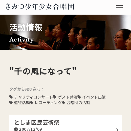
活動情報
Activity
"千の風になって"
タグから絞り込む：
チャリティコンサート
ゲスト共演
イベント出演
遠征活動
レコーディング
合唱団の活動
としま区民芸術祭
2007/12/09