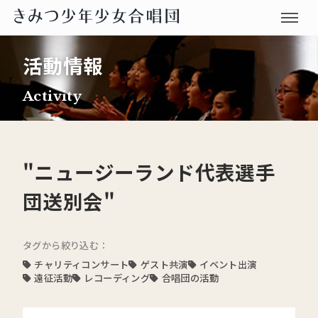
活動情報
Activity
"ニュージーランド代表選手
団送別会"
タグから絞り込む：
チャリティコンサート
ゲスト共演
イベント出演
遠征活動
レコーディング
合唱団の活動