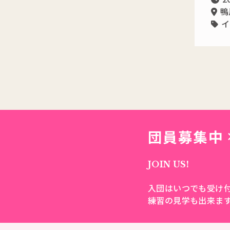
鴨
イ
団員募集中
JOIN US!
入団はいつでも受け
練習の見学も出来ま