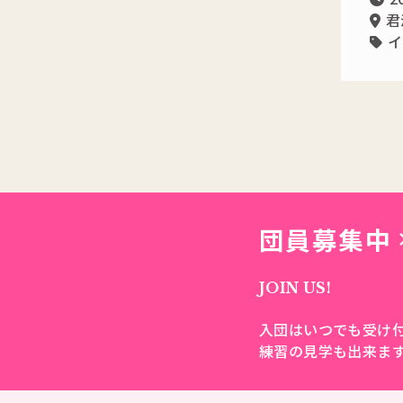
君
イ
団員募集中
JOIN US!
入団はいつでも受け
練習の見学も出来ま