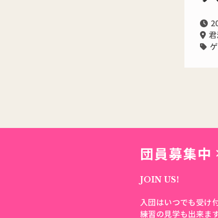
2
君
ゲ
団員募集中
JOIN US!
入団はいつでも受け
練習の見学も出来ま