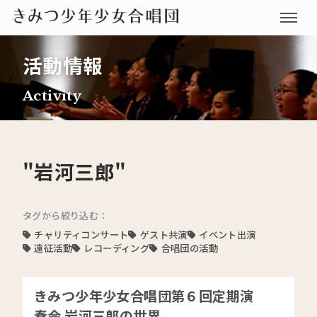
活動情報
Activity
"岩河三郎"
タグから絞り込む：
チャリティコンサート
ゲスト共演
イベント出演
遠征活動
レコーディング
合唱団の活動
きみつ少年少女合唱団第６回定期演
奏会 岩河三郎の世界