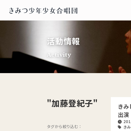
活動情報
Activity
"加藤登紀子"
きみ
出演
201
タグから絞り込む：
きみ